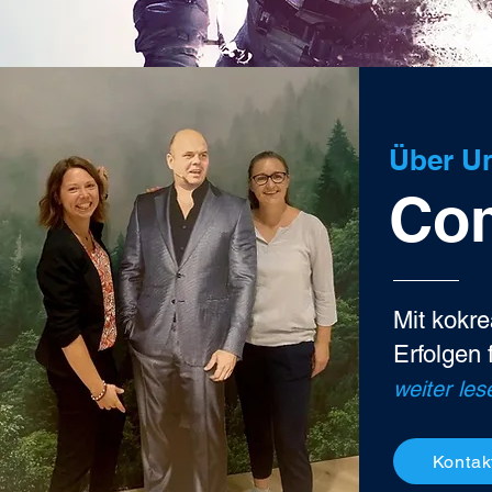
Über U
Co
Mit kokr
Erfolgen 
weiter les
Kontak