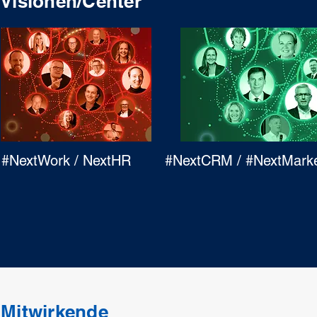
Visionen/Center
#NextWork / NextHR
#NextCRM / #NextMarke
Mitwirkende