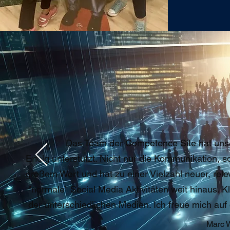
Das Team der Competence Site hat uns
Erfolg unterstützt. Nicht nur die Kommunikation,
großem Wert und hat zu einer Vielzahl neuer, rele
"normale" Social Media Aktivitäten weit hinaus.
der unterschiedlichen Medien. Ich freue mich au
Marc 