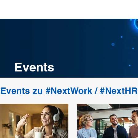
Top-Beiträge
Visionen/Center
Missionen/Initiativen
Events
Events zu #NextWork / #NextHR