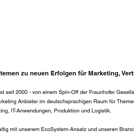
nter
Missionen/Initiativen
NextHope
Mitwirkende
Partner
temen zu neuen Erfolgen für Marketing, Vert
t seit 2000 - von einem Spin-Off der Fraunhofer Gesellsch
keting Anbieter im deutschsprachigen Raum für Theme
ng, IT-Anwendungen, Produktion und Logistik.
haltig mit unserem EcoSystem-Ansatz und unseren Branc