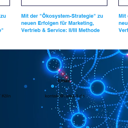
 zu
Mit der "Ökosystem-Strategie" zu
Mit
neuen Erfolgen für Marketing,
neu
e"
Vertrieb & Service: II/III Methode
Vert
Email
7 Köln
kontakt@netskill.de