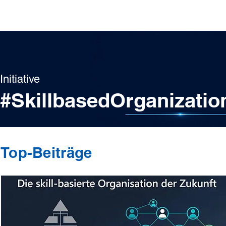
Top-Beiträge
Visionen/Center
Missionen/Initiativen
Initiative
#SkillbasedOrganizatio
Top-Beiträge